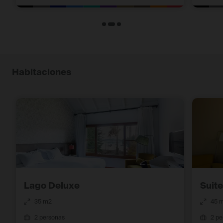
Habitaciones
Lago Deluxe
Suite
35 m2
45 
2 personas
2 pe