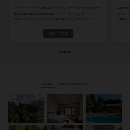
Habitación con vista al lago de 35 mts. con capacidad
Suite d
máxima para 2 personas en 1 cama king o 2
persona
individuales. Con detalles de diseño y decoración
living y baño con bañera. Amplia y espaciosa con
patagónica invita a vivir una estadía exclusiva y
detalles
relajada.
exclusiv
VER MÁS
HOTEL
HABITACIONES